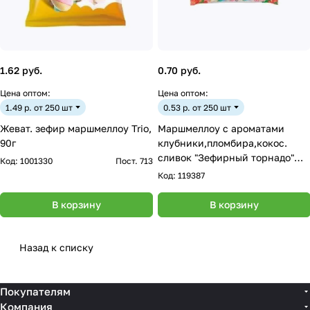
1.62 руб.
0.70 руб.
Цена оптом:
Цена оптом:
1.49 р. от 250 шт
0.53 р. от 250 шт
Жеват. зефир маршмеллоу Trio,
Маршмеллоу с ароматами
90г
клубники,пломбира,кокос.
сливок "Зефирный торнадо"
Код:
1001330
Пост. 713
10гр.
Код:
119387
В корзину
В корзину
Назад к списку
Покупателям
Компания