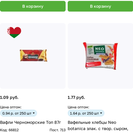
В корзину
В корзину
1.09 руб.
1.77 руб.
Цена оптом:
Цена оптом:
0.94 р. от 250 шт
1.64 р. от 250 шт
Вафли Черноморские Топ 87г
Вафельные хлебцы Neo
botanica злак. с твор. сыром,
Код:
66812
Пост. 713