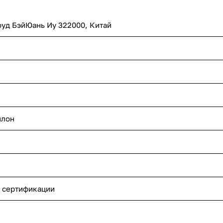
уд БэйЮань Иу 322000, Китай
йлон
 сертификации