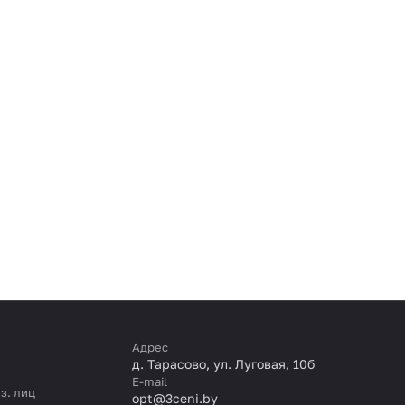
Адрес
д. Тарасово, ул. Луговая, 10б
E-mail
з. лиц
opt@3ceni.by