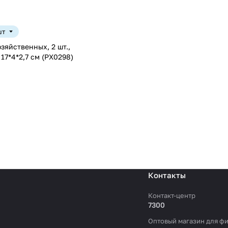
шт
6,5*11,5*6,6 cм/ 17*4*2,7 cм (PX0298)
Контакты
Контакт-центр
7300
Оптовый магазин для фи