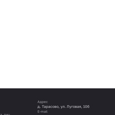
Адрес
д. Тарасово, ул. Луговая, 10б
E-mail
з. лиц