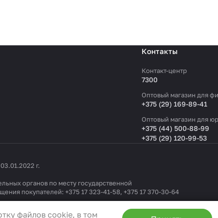
Контакты
Контакт-центр
7300
Оптовый магазин для фи
+375 (29) 169-89-41
Оптовый магазин для юр
+375 (44) 500-88-99
+375 (29) 120-99-53
3.01.2022 г.
льных органов по месту государственной
ащения покупателей:
+375 17 323-41-58
,
+375 17 370-30-64
1404 от 19.09.2022
тку файлов cookie, в том