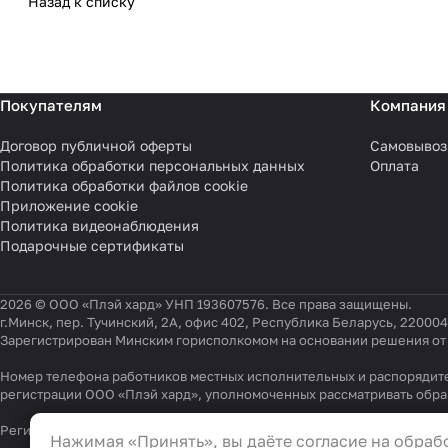
Назад к списку
Покупателям
Компания
Договор публичной оферты
Самовывоз
Политика обработки персональных данных
Оплата
Политика обработки файлов cookie
Приложение cookie
Политика видеонаблюдения
Подарочные сертификаты
2026 © ООО «Плэй хард» УНП 193607576. Все права защищены.
г.Минск, пер. Тучинский, 2А, офис 402, Республика Беларусь, 220004
Зарегистрирован Минским горисполкомом на основании решения от 0
Номер телефона работников местных исполнительных и распорядите
регистрации ООО «Плэй хард», уполномоченных рассматривать обр
Настройки файлов cookie
Регистрационный номер в Торговом реестре Республики Беларусь 54
Нажимая «Принять», вы даёте согласие на обрабо