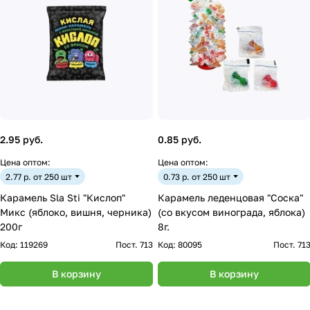
2.95 руб.
0.85 руб.
Цена оптом:
Цена оптом:
2.77 р. от 250 шт
0.73 р. от 250 шт
Карамель Sla Sti "Кислоп"
Карамель леденцовая "Соска"
Микс (яблоко, вишня, черника)
(cо вкусом винограда, яблока)
200г
8г.
Код:
119269
Пост. 713
Код:
80095
Пост. 71
В корзину
В корзину