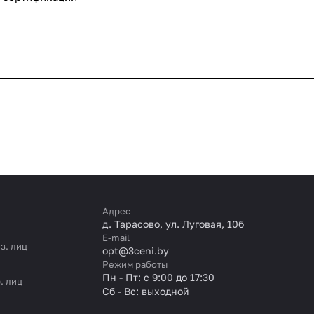
Адрес
д. Тарасово, ул. Луговая, 10б
E-mail
з. лиц
opt@3ceni.by
Режим работы
Пн - Пт: с 9:00 до 17:30
. лиц
Сб - Вс: выходной