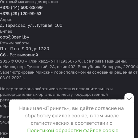
Оптовый магазин для юр. лиц
+375 (44) 500-88-99
+375 (29) 120-99-53
Адрес
д. Тарасово, ул. Луговая, 10б
E-mail
opt@3ceni.by
Режим работы
Пн - Пт: с 9:00 до 17:30
Сб - Вс: выходной
2026 © ООО «Плэй хард» УНП 193607576. Все права защищены.
г.Минск, пер. Тучинский, 2А, офис 402, Республика Беларусь, 220004
Зарегистрирован Минским горисполкомом на основании решения от
03.01.2022 г.
Номер телефона работников местных исполнительных и
Настройки файлов cookie
распорядительных органов по месту государственной
регистрации ООО «Плэй хард», уполномоченных рассматривать
Функциональные
обращения покупателей:
+375 17 323-41-58
,
+375 17 370-30-64
Нажимая «Принять», вы даёте согласие на
Эти файлы необходимы для
обработку файлов cookie, в том числе
Регистрационный номер в Торговом реестре Республики Беларусь
функционирования сайта и не
541404 от 19.09.2022
статистических в соответствии с
могут быть отключены в наших
Политикой обработки файлов cookie
Режим работы "горячей линии": 9:00 – 17:30, Тел.:
+375 (29) 337-33-
системах. Вы можете настроить