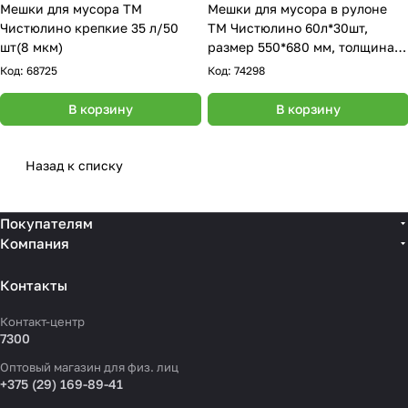
Мешки для мусора ТМ
Мешки для мусора в рулоне
Чистюлино крепкие 35 л/50
ТМ Чистюлино 60л*30шт,
шт(8 мкм)
размер 550*680 мм, толщина 8
мкм, ПНД - чёрный
Код:
68725
Код:
74298
В корзину
В корзину
Назад к списку
Покупателям
Компания
Контакты
Контакт-центр
7300
Оптовый магазин для физ. лиц
+375 (29) 169-89-41