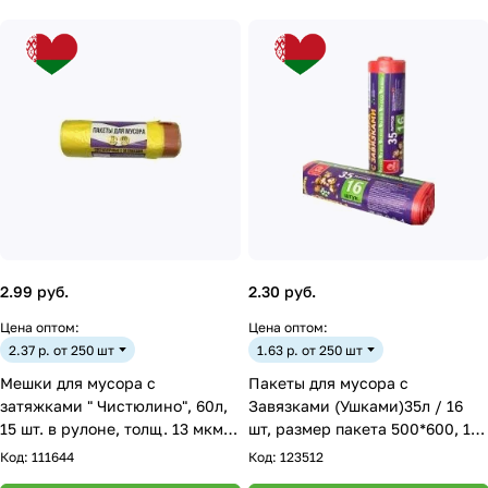
2.99 руб.
2.30 руб.
Цена оптом:
Цена оптом:
2.37 р. от 250 шт
1.63 р. от 250 шт
Мешки для мусора с
Пакеты для мусора с
затяжками " Чистюлино", 60л,
Завязками (Ушками)35л / 16
15 шт. в рулоне, толщ. 13 мкм,
шт, размер пакета 500*600, 12
цв.желтый ( с красно
мкм.
Код:
111644
Код:
123512