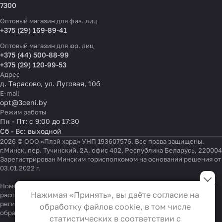
7300
Оптовый магазин для физ. лиц
+375 (29) 169-89-41
Оптовый магазин для юр. лиц
+375 (44) 500-88-99
+375 (29) 120-99-53
Адрес
д. Тарасово, ул. Луговая, 10б
E-mail
opt@3ceni.by
Режим работы
Пн - Пт: с 9:00 до 17:30
Сб - Вс: выходной
2026 © ООО «Плэй хард» УНП 193607576. Все права защищены.
г.Минск, пер. Тучинский, 2А, офис 402, Республика Беларусь, 220004
Зарегистрирован Минским горисполкомом на основании решения от
03.01.2022 г.
Настройки файлов cookie
Номер телефона работников местных исполнительных и
Функциональные
Нажимая «Принять», вы даёте согласие на
распорядительных органов по месту государственной
Эти файлы необходимы для
регистрации ООО «Плэй хард», уполномоченных рассматривать
обработку файлов cookie, в том числе
обращения покупателей:
функционирования сайта и не
+375 17 323-41-58
,
+375 17 370-30-64
статистических в соответствии с