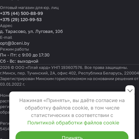
Оптовый магазин для юр. лиц
+375 (44) 500-88-99
+375 (29) 120-99-53
Адрес
д. Тарасово, ул. Луговая, 10б
E-mail
opt@3ceni.by
Режим работы
Пн - Пт: с 9:00 до 17:30
Сб - Вс: выходной
2026 © ООО «Плэй хард» УНП 193607576. Все права защищены.
г.Минск, пер. Тучинский, 2А, офис 402, Республика Беларусь, 220004
Зарегистрирован Минским горисполкомом на основании решения от
03.01.2022 г.
Настройки файлов cookie
Номер телефона работников местных исполнительных и
Функциональные
Нажимая «Принять», вы даёте согласие на
распорядительных органов по месту государственной
Эти файлы необходимы для
регистрации ООО «Плэй хард», уполномоченных рассматривать
обработку файлов cookie, в том числе
функционирования сайта и не
обращения покупателей:
+375 17 323-41-58
,
+375 17 370-30-64
статистических в соответствии с
могут быть отключены в наших
Политикой обработки файлов cookie
Регистрационный номер в Торговом реестре Республики Беларусь
системах. Вы можете настроить
541404 от 19.09.2022
браузер так, чтобы он блокировал
Принять