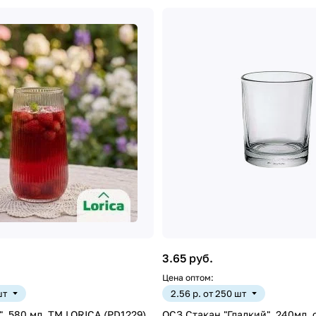
3.65 руб.
Цена оптом:
шт
2.56 р. от 250 шт
", 580 мл, ТМ LORICA (PD1229)
ОСЗ Стакан "Гладкий", 240мл, 