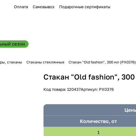
Оплата
Самовывоз
Подарочные сертификаты
ьный сезон
ры, стаканы
Стаканы стеклянные
Стакан "Old fashion", 300 мл (PX0376)
Стакан "Old fashion", 30
Код товара:
120437
Артикул:
PX0376
Цены
Количество, от
1