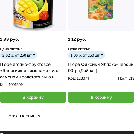
2.99 руб.
1.12 руб.
Цена оптом:
Цена оптом:
2.62 р. от 250 шт
1.06 р. от 250 шт
Пюре ягодно-фруктовое
Пюре Фиксики Яблоко-Персик
«Энергия» с семенами чиа,
90гр (Дойпак)
семенами золотого льна и
Код:
123074
Пост. 71
гуараной, 120гр
Код:
1001509
В корзину
В корзину
Назад к списку