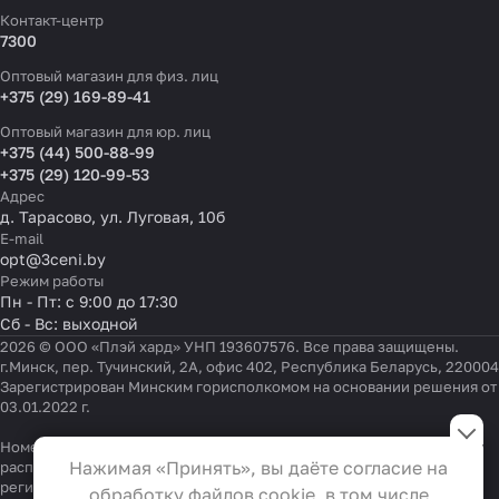
Контакт-центр
7300
Оптовый магазин для физ. лиц
+375 (29) 169-89-41
Оптовый магазин для юр. лиц
+375 (44) 500-88-99
+375 (29) 120-99-53
Адрес
д. Тарасово, ул. Луговая, 10б
E-mail
opt@3ceni.by
Режим работы
Пн - Пт: с 9:00 до 17:30
Сб - Вс: выходной
2026 © ООО «Плэй хард» УНП 193607576. Все права защищены.
г.Минск, пер. Тучинский, 2А, офис 402, Республика Беларусь, 220004
Зарегистрирован Минским горисполкомом на основании решения от
03.01.2022 г.
Настройки файлов cookie
Номер телефона работников местных исполнительных и
Функциональные
Нажимая «Принять», вы даёте согласие на
распорядительных органов по месту государственной
Эти файлы необходимы для
регистрации ООО «Плэй хард», уполномоченных рассматривать
обработку файлов cookie, в том числе