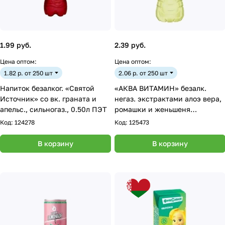
1.99 руб.
2.39 руб.
Цена оптом:
Цена оптом:
1.82 р. от 250 шт
2.06 р. от 250 шт
Напиток безалког. «Святой
«АКВА ВИТАМИН» безалк.
Источник» со вк. граната и
негаз. экстрактами алоэ вера,
апельс., сильногаз., 0.50л ПЭТ
ромашки и женьшеня
пастеризованный, 0.75л.
Код:
124278
Код:
125473
В корзину
В корзину