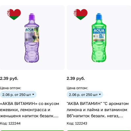
2.39 руб.
2.39 руб.
Цена оптом:
Цена оптом:
2.06 р. от 250 шт
2.06 р. от 250 шт
«АКВА ВИТАМИН» со вкусом
"АКВА ВИТАМИН" "С ароматом
ежевики, лемонграсса и
лимона и лайма и витамином
женьшеня напиток безалк.
B6"напиток безалк. негаз,
негаз паст, 0.75л.
0.75л.
Код:
122244
Код:
122243