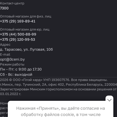
Контакт-центр
7300
Оптовый магазин для физ. лиц
+375 (29) 169-89-41
Оптовый магазин для юр. лиц
+375 (44) 500-88-99
+375 (29) 120-99-53
Адрес
д. Тарасово, ул. Луговая, 10б
E-mail
opt@3ceni.by
Режим работы
Пн - Пт: с 9:00 до 17:30
Сб - Вс: выходной
2026 © ООО «Плэй хард» УНП 193607576. Все права защищены.
г.Минск, пер. Тучинский, 2А, офис 402, Республика Беларусь, 220004
Зарегистрирован Минским горисполкомом на основании решения от
03.01.2022 г.
Настройки файлов cookie
Номер телефона работников местных исполнительных и
Функциональные
Нажимая «Принять», вы даёте согласие на
распорядительных органов по месту государственной
Эти файлы необходимы для
регистрации ООО «Плэй хард», уполномоченных рассматривать
обработку файлов cookie, в том числе