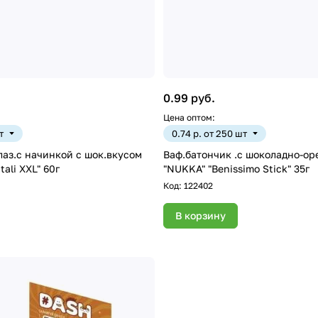
0.99 руб.
Цена оптом:
т
0.74 р. от 250 шт
лаз.с начинкой с шок.вкусом
Ваф.батончик .с шоколадно-о
tali XXL" 60г
"NUKKA" "Benissimo Stick" 35г
Код:
122402
В корзину