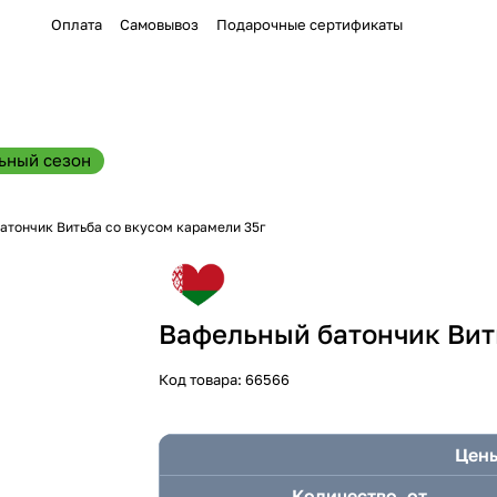
Оплата
Самовывоз
Подарочные сертификаты
ьный сезон
атончик Витьба со вкусом карамели 35г
Вафельный батончик Вит
Код товара:
66566
Цены
Количество, от