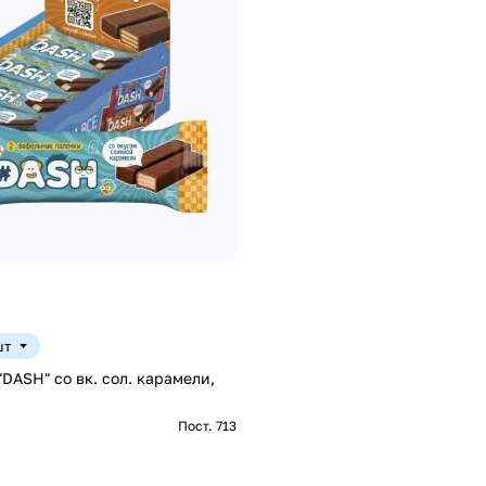
шт
 "DASH" со вк. сол. карамели,
Пост. 713