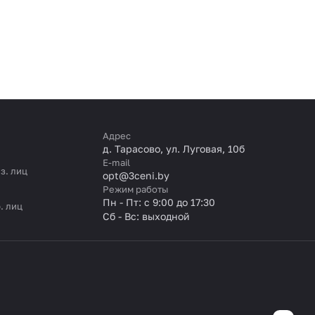
Адрес
д. Тарасово, ул. Луговая, 10б
E-mail
з. лиц
opt@3ceni.by
Режим работы
Пн - Пт: с 9:00 до 17:30
. лиц
Сб - Вс: выходной