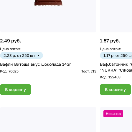
2.49 руб.
1.57 руб.
Цена оптом:
Цена оптом:
2.23 р. от 250 шт
1.17 р. от 250 ш
Вафли Витоша вкус шоколада 143г
Ваф.батончик г
"NUKKA" "Cikola
Код:
70025
Пост. 713
Код:
122403
В корзину
В корзину
Новинка