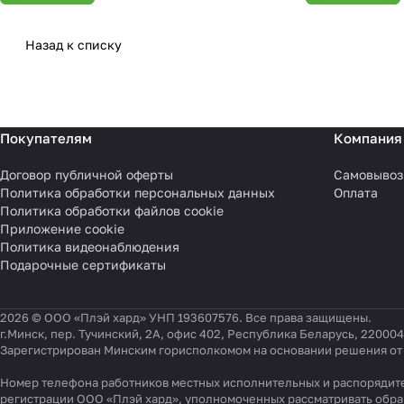
Назад к списку
Покупателям
Компания
Договор публичной оферты
Самовывоз
Политика обработки персональных данных
Оплата
Политика обработки файлов cookie
Приложение cookie
Политика видеонаблюдения
Подарочные сертификаты
2026 © ООО «Плэй хард» УНП 193607576. Все права защищены.
г.Минск, пер. Тучинский, 2А, офис 402, Республика Беларусь, 220004
Зарегистрирован Минским горисполкомом на основании решения от 0
Номер телефона работников местных исполнительных и распорядите
регистрации ООО «Плэй хард», уполномоченных рассматривать обр