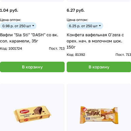
1.04 руб.
6.27 руб.
Цена оптом:
Цена оптом:
0.98 р. от 250 шт
6.25 р. от 250 шт
Вафли "Sla Sti" "DASH" со вк.
Конфета вафельная O`zera с
сол. карамели, 35г
орех. нач. в молочном шок.
150г
Код:
1001724
Пост. 713
Код:
81392
Пост. 71
В корзину
В корзину