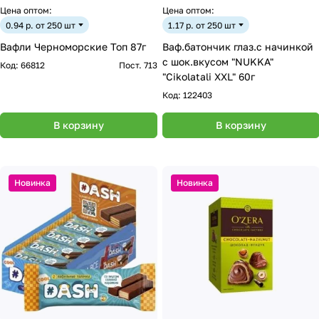
Цена оптом:
Цена оптом:
0.94 р. от 250 шт
1.17 р. от 250 шт
Вафли Черноморские Топ 87г
Ваф.батончик глаз.с начинкой
с шок.вкусом "NUKKA"
Код:
66812
Пост. 713
"Cikolatali XXL" 60г
Код:
122403
В корзину
В корзину
Новинка
Новинка