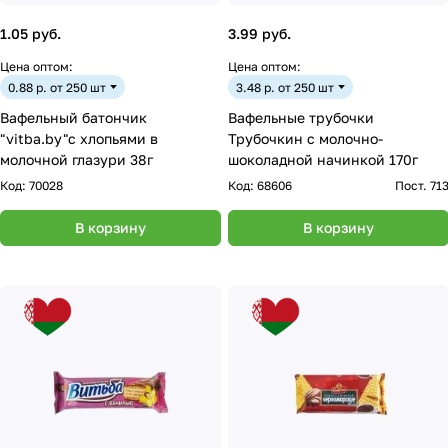
1.05 руб.
3.99 руб.
Цена оптом:
Цена оптом:
0.88 р. от 250 шт
3.48 р. от 250 шт
Вафельный батончик
Вафельные трубочки
"vitba.by"с хлопьями в
Трубочкин с молочно-
молочной глазури 38г
шоколадной начинкой 170г
Код:
70028
Код:
68606
Пост. 71
В корзину
В корзину