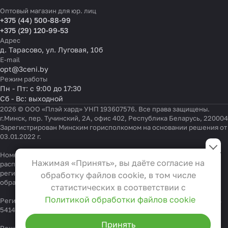
Оптовый магазин для юр. лиц
+375 (44) 500-88-99
+375 (29) 120-99-53
Адрес
д. Тарасово, ул. Луговая, 10б
E-mail
opt@3ceni.by
Режим работы
Пн - Пт: с 9:00 до 17:30
Сб - Вс: выходной
2026 © ООО «Плэй хард» УНП 193607576. Все права защищены.
г.Минск, пер. Тучинский, 2А, офис 402, Республика Беларусь, 220004
Зарегистрирован Минским горисполкомом на основании решения от
03.01.2022 г.
Настройки файлов cookie
Номер телефона работников местных исполнительных и
Функциональные
Нажимая «Принять», вы даёте согласие на
распорядительных органов по месту государственной
Эти файлы необходимы для
регистрации ООО «Плэй хард», уполномоченных рассматривать
обработку файлов cookie, в том числе
функционирования сайта и не
обращения покупателей:
+375 17 323-41-58
,
+375 17 370-30-64
статистических в соответствии с
могут быть отключены в наших
Политикой обработки файлов cookie
Регистрационный номер в Торговом реестре Республики Беларусь
системах. Вы можете настроить
541404 от 19.09.2022
браузер так, чтобы он блокировал
Принять