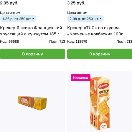
2.05 руб.
3.25 руб.
Цена оптом:
Цена оптом:
1.86 р. от 250 шт
2.98 р. от 250 шт
Крекер Яшкино Французский
Крекер «TUC» со вкусом
хрустящий с кунжутом 185 г
«Копченые колбаски» 100г
Код:
66688
Пост. 713
Код:
118979
Пост. 71
В корзину
В корзину
Новинка