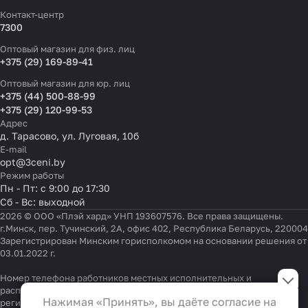
Контакт-центр
7300
Оптовый магазин для физ. лиц
+375 (29) 169-89-41
Оптовый магазин для юр. лиц
+375 (44) 500-88-99
+375 (29) 120-99-53
Адрес
д. Тарасово, ул. Луговая, 10б
E-mail
opt@3ceni.by
Режим работы
Пн - Пт: с 9:00 до 17:30
Сб - Вс: выходной
2026 © ООО «Плэй хард» УНП 193607576. Все права защищены.
г.Минск, пер. Тучинский, 2А, офис 402, Республика Беларусь, 220004
Зарегистрирован Минским горисполкомом на основании решения от
03.01.2022 г.
Настройки файлов cookie
Номер телефона работников местных исполнительных и
распорядительных органов по месту государственной
Функциональные
Нажимая «Принять», вы даёте согласие на
регистрации ООО «Плэй хард», уполномоченных рассматривать