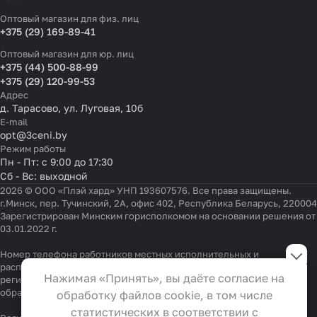
Оптовый магазин для физ. лиц
+375 (29) 169-89-41
Оптовый магазин для юр. лиц
+375 (44) 500-88-99
+375 (29) 120-99-53
Адрес
д. Тарасово, ул. Луговая, 10б
E-mail
opt@3ceni.by
Режим работы
Пн - Пт: с 9:00 до 17:30
Сб - Вс: выходной
2026 © ООО «Плэй хард» УНП 193607576. Все права защищены.
г.Минск, пер. Тучинский, 2А, офис 402, Республика Беларусь, 220004
Зарегистрирован Минским горисполкомом на основании решения от
03.01.2022 г.
Настройки файлов cookie
Номер телефона работников местных исполнительных и
распорядительных органов по месту государственной
Функциональные
Нажимая «Принять», вы даёте согласие на
регистрации ООО «Плэй хард», уполномоченных рассматривать
Эти файлы необходимы для
обращения покупателей:
+375 17 323-41-58
,
+375 17 370-30-64
обработку файлов cookie, в том числе
функционирования сайта и не
статистических в соответствии с