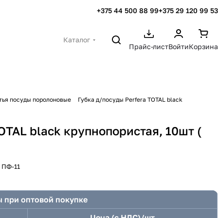
+375 44 500 88 99
+375 29 120 99 53
Каталог
Прайс-лист
Войти
Корзина
тья посуды поролоновые
Губка д/посуды Perfera TOTAL black
OTAL black крупнопористая, 10шт (
:
ПФ-11
 при оптовой покупке
Цена (с НДС)/шт