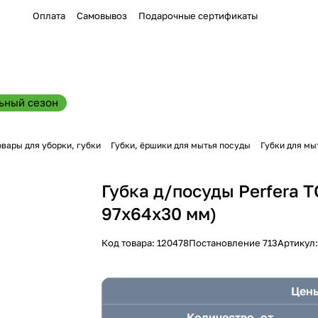
Оплата
Самовывоз
Подарочные сертификаты
ьный сезон
овары для уборки, губки
Губки, ёршики для мытья посуды
Губки для мы
Губка д/посуды Perfera T
97х64х30 мм)
Код товара:
120478
Постановление 713
Артикул
Цены
Количество, от