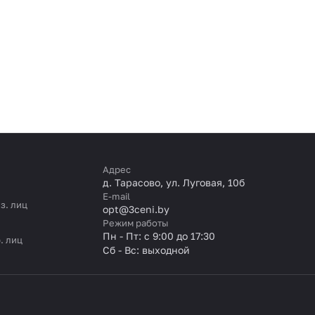
Адрес
д. Тарасово, ул. Луговая, 10б
E-mail
з. лиц
opt@3ceni.by
Режим работы
Пн - Пт: с 9:00 до 17:30
. лиц
Сб - Вс: выходной