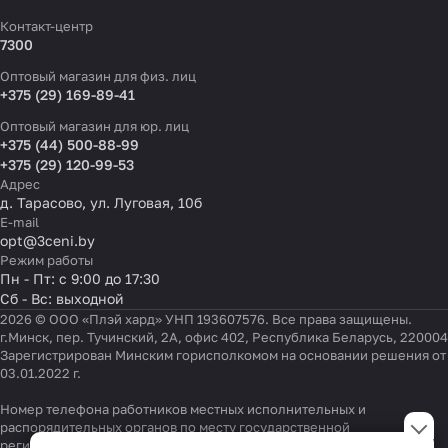
Контакт-центр
7300
Оптовый магазин для физ. лиц
+375 (29) 169-89-41
Оптовый магазин для юр. лиц
+375 (44) 500-88-99
+375 (29) 120-99-53
Адрес
д. Тарасово, ул. Луговая, 10б
E-mail
opt@3ceni.by
Режим работы
Пн - Пт: с 9:00 до 17:30
Сб - Вс: выходной
2026 © ООО «Плэй хард» УНП 193607576. Все права защищены.
г.Минск, пер. Тучинский, 2А, офис 402, Республика Беларусь, 220004
Зарегистрирован Минским горисполкомом на основании решения от
03.01.2022 г.
Номер телефона работников местных исполнительных и
Настройки файлов cookie
распорядительных органов по месту государственной
регистрации ООО «Плэй хард», уполномоченных рассматривать