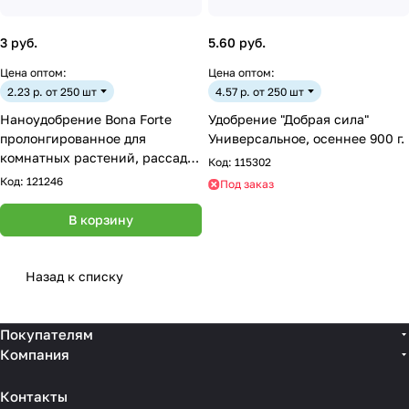
3 руб.
5.60 руб.
Цена оптом:
Цена оптом:
2.23 р. от 250 шт
4.57 р. от 250 шт
Наноудобрение Bona Forte
Удобрение "Добрая сила"
пролонгированное для
Универсальное, осеннее 900 г.
комнатных растений, рассады,
Код:
115302
саженцев, теплиц и грядок,
Код:
121246
Под заказ
пакет 100 г
В корзину
Назад к списку
Покупателям
Компания
Контакты