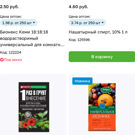
2.50 руб.
4.60 руб.
Цена оптом:
Цена оптом:
1.98 р. от 250 шт
3.74 р. от 250 шт
Бионекс Кеми 18:18:18
Нашатырный спирт, 10% 1 л
водорастворимый
Код:
125596
универсальный для комнатных
растений 50 гр
Код:
122224
В корзину
Под заказ
Новинка