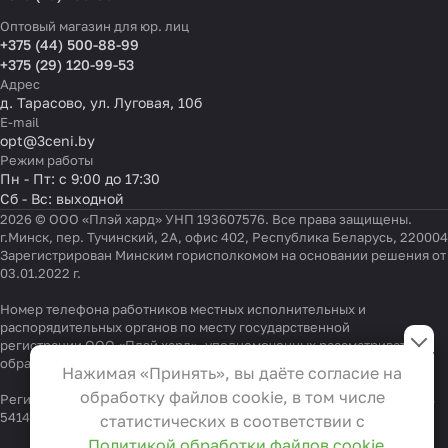
Оптовый магазин для юр. лиц
+375 (44) 500-88-99
+375 (29) 120-99-53
Адрес
д. Тарасово, ул. Луговая, 10б
E-mail
opt@3ceni.by
Режим работы
Пн - Пт: с 9:00 до 17:30
Сб - Вс: выходной
2026 © ООО «Плэй хард» УНП 193607576. Все права защищены.
г.Минск, пер. Тучинский, 2А, офис 402, Республика Беларусь, 220004
Зарегистрирован Минским горисполкомом на основании решения от
03.01.2022 г.
Номер телефона работников местных исполнительных и
Настройки файлов cookie
распорядительных органов по месту государственной
регистрации ООО «Плэй хард», уполномоченных рассматривать
Функциональные
обращения покупателей:
+375 17 323-41-58
,
+375 17 370-30-64
Нажимая «Принять», вы даёте согласие на
Эти файлы необходимы для
обработку файлов cookie, в том числе
Регистрационный номер в Торговом реестре Республики Беларусь
функционирования сайта и не
541404 от 19.09.2022
статистических в соответствии с
могут быть отключены в наших
Политикой обработки файлов cookie