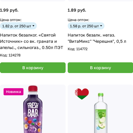
1.99 руб.
1.89 руб.
Цена оптом:
Цена оптом:
1.82 р. от 250 шт
1.58 р. от 250 шт
Напиток безалког. «Святой
Напиток безалк. негаз.
Источник» со вк. граната и
"ВитаМикс" "Черешня", 0,5 л
апельс., сильногаз., 0.50л ПЭТ
Код:
114772
Код:
124278
В корзину
В корзину
Новинка