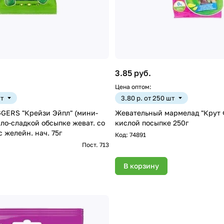
3.85 руб.
Цена оптом:
шт
3.80 р. от 250 шт
GERS "Крейзи Эйпл" (мини-
Жевательный мармелад "Крут 
сло-сладкой обсыпке жеват. со
кислой посыпке 250г
с желейн. нач. 75г
Код:
74891
Пост. 713
В корзину