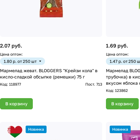
2.07 руб.
1.69 руб.
Цена оптом:
Цена оптом:
1.80 р. от 250 шт
1.47 р. от 250 
Мармелад жеват. BLOGGERS "Крейзи кола" в
Мармелад BLOG
кисло-сладкой обсыпке (ремешки) 75 г
трубочка) в ки
вкусом яблока 
Код:
118977
Пост. 713
Код:
123862
В корзину
В корзину
Новинка
Новинка