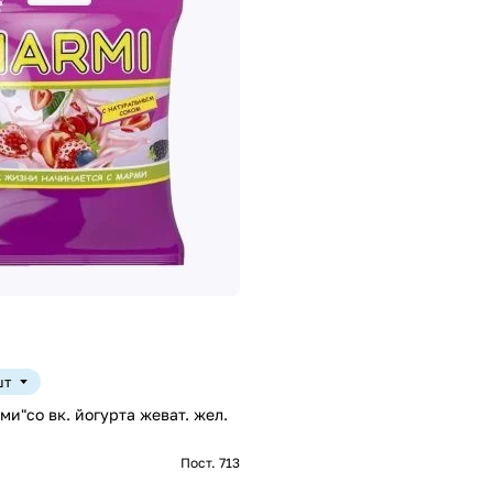
шт
и"со вк. йогурта жеват. жел.
Пост. 713