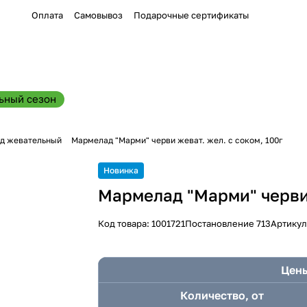
Оплата
Самовывоз
Подарочные сертификаты
ьный сезон
д жевательный
Мармелад "Марми" черви жеват. жел. с соком, 100г
Новинка
Мармелад "Марми" черви 
Код товара:
1001721
Постановление 713
Артикул
Цены
Количество, от