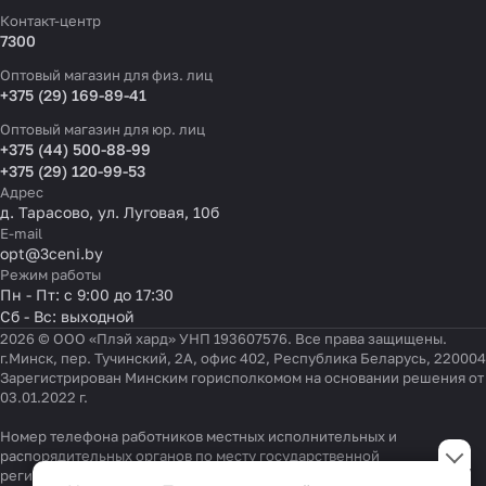
Контакт-центр
7300
Оптовый магазин для физ. лиц
+375 (29) 169-89-41
Оптовый магазин для юр. лиц
+375 (44) 500-88-99
+375 (29) 120-99-53
Адрес
д. Тарасово, ул. Луговая, 10б
E-mail
opt@3ceni.by
Режим работы
Пн - Пт: с 9:00 до 17:30
Сб - Вс: выходной
2026 © ООО «Плэй хард» УНП 193607576. Все права защищены.
г.Минск, пер. Тучинский, 2А, офис 402, Республика Беларусь, 220004
Зарегистрирован Минским горисполкомом на основании решения от
03.01.2022 г.
Номер телефона работников местных исполнительных и
Настройки файлов cookie
распорядительных органов по месту государственной
регистрации ООО «Плэй хард», уполномоченных рассматривать
Функциональные