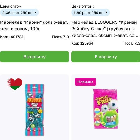
Цена оптом:
Цена оптом:
2.36 р. от 250 шт
1.60 р. от 250 шт
Мармелад "Марми" кола жеват.
Мармелад BLOGGERS "Крейзи
жел. с соком, 100г
Рэйнбоу Стикс" (трубочка) в
кисло-слад. обсып. жеват. со
Код:
1001723
Пост. 713
вк. тутти-фрутти с желейн.
Код:
125964
Пост. 71
нач., 75 г
В корзину
В корзину
Новинка