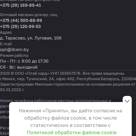
+375 (29) 169-89-41
Оптовый магазин для юр. лиц
+375 (44) 500-88-99
+375 (29) 120-99-53
Адрес
д. Тарасово, ул. Луговая, 10б
E-mail
opt@3ceni.by
Режим работы
Пн - Пт: с 9:00 до 17:30
Сб - Вс: выходной
2026 © ООО «Плэй хард» УНП 193607576. Все права защищены.
г.Минск, пер. Тучинский, 2А, офис 402, Республика Беларусь, 220004
Зарегистрирован Минским горисполкомом на основании решения от
03.01.2022 г.
Настройки файлов cookie
Номер телефона работников местных исполнительных и
распорядительных органов по месту государственной
Функциональные
Нажимая «Принять», вы даёте согласие на
регистрации ООО «Плэй хард», уполномоченных рассматривать
Эти файлы необходимы для
обращения покупателей:
+375 17 323-41-58
,
+375 17 370-30-64
обработку файлов cookie, в том числе
функционирования сайта и не
статистических в соответствии с
Регистрационный номер в Торговом реестре Республики Беларусь
могут быть отключены в наших
Политикой обработки файлов cookie
541404 от 19.09.2022