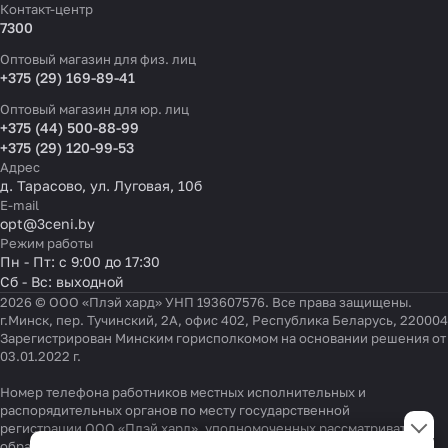
Контакт-центр
7300
Оптовый магазин для физ. лиц
+375 (29) 169-89-41
Оптовый магазин для юр. лиц
+375 (44) 500-88-99
+375 (29) 120-99-53
Адрес
д. Тарасово, ул. Луговая, 10б
E-mail
opt@3ceni.by
Режим работы
Пн - Пт: с 9:00 до 17:30
Сб - Вс: выходной
2026 © ООО «Плэй хард» УНП 193607576. Все права защищены.
г.Минск, пер. Тучинский, 2А, офис 402, Республика Беларусь, 220004
Зарегистрирован Минским горисполкомом на основании решения от
03.01.2022 г.
Номер телефона работников местных исполнительных и
Настройки файлов cookie
распорядительных органов по месту государственной
регистрации ООО «Плэй хард», уполномоченных рассматривать
обращения покупателей:
+375 17 323-41-58
,
+375 17 370-30-64