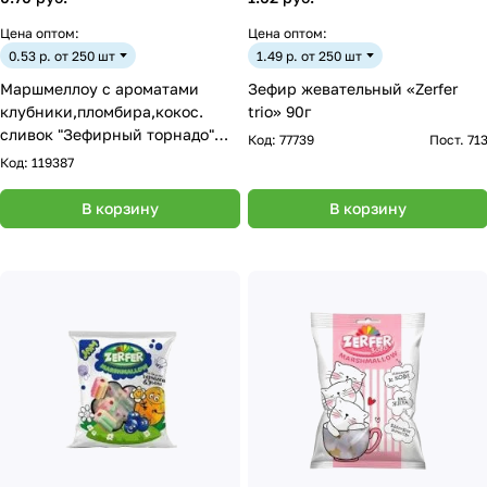
Цена оптом:
Цена оптом:
0.53 р. от 250 шт
1.49 р. от 250 шт
Маршмеллоу с ароматами
Зефир жевательный «Zerfer
клубники,пломбира,кокос.
trio» 90г
сливок "Зефирный торнадо"
Код:
77739
Пост. 71
10гр.
Код:
119387
В корзину
В корзину