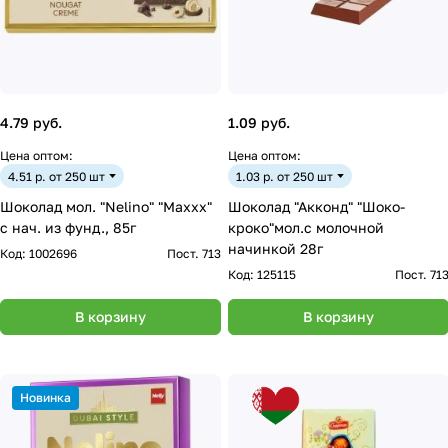
4.79 руб.
1.09 руб.
Цена оптом:
Цена оптом:
4.51 р. от 250 шт
1.03 р. от 250 шт
Шоколад мол. "Nelino" "Maxxx"
Шоколад "Акконд" "Шоко-
с нач. из фунд., 85г
кроко"мол.с молочной
начинкой 28г
Код:
1002696
Пост. 713
Код:
125115
Пост. 71
В корзину
В корзину
Новинка