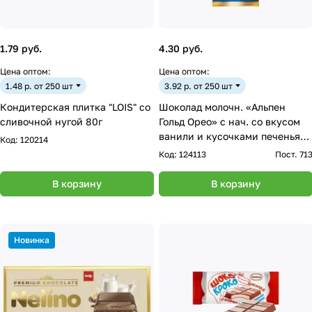
1.79 руб.
4.30 руб.
Цена оптом:
Цена оптом:
1.48 р. от 250 шт
3.92 р. от 250 шт
Кондитерская плитка "LOIS" со
Шоколад молочн. «Альпен
сливочной нугой 80г
Гольд Орео» с нач. со вкусом
ванили и кусочками печенья
Код:
120214
85г
Код:
124113
Пост. 71
В корзину
В корзину
Новинка