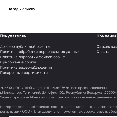
Назад к списку
Покупателям
Компания
Договор публичной оферты
Самовывоз
Политика обработки персональных данных
Оплата
Политика обработки файлов cookie
Приложение cookie
Политика видеонаблюдения
Подарочные сертификаты
2026 © ООО «Плэй хард» УНП 193607576. Все права защищены.
г.Минск, пер. Тучинский, 2А, офис 402, Республика Беларусь, 220004
Зарегистрирован Минским горисполкомом на основании решения от 0
Номер телефона работников местных исполнительных и распорядите
регистрации ООО «Плэй хард», уполномоченных рассматривать обр