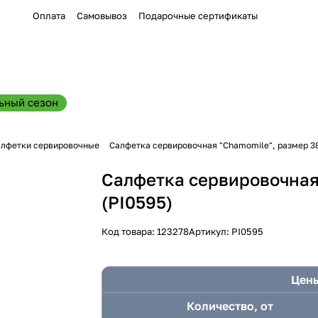
Оплата
Самовывоз
Подарочные сертификаты
ьный сезон
лфетки сервировочные
Салфетка сервировочная "Chamomile", размер 38
Салфетка сервировочная 
(PI0595)
Код товара:
123278
Артикул:
PI0595
Цены
Количество, от