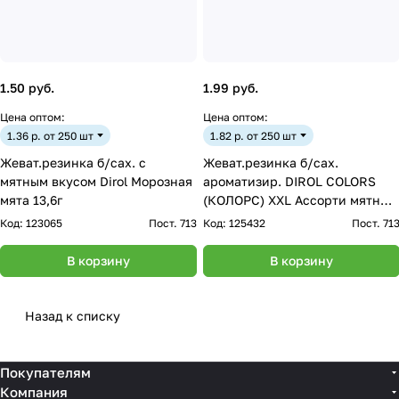
1.50 руб.
1.99 руб.
Цена оптом:
Цена оптом:
1.36 р. от 250 шт
1.82 р. от 250 шт
Жеват.резинка б/сах. с
Жеват.резинка б/сах.
мятным вкусом Dirol Морозная
ароматизир. DIROL COLORS
мята 13,6г
(КОЛОРС) XXL Ассорти мятных
вкусов 19г
Код:
123065
Пост. 713
Код:
125432
Пост. 71
В корзину
В корзину
Назад к списку
Покупателям
Компания