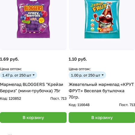
1.69 руб.
1.10 руб.
Цена оптом:
Цена оптом:
1.47 р. от 250 шт
1.00 р. от 250 шт
Мармелад BLOGGERS "Крейзи
Жевательный мармелад «КРУТ
Берриз" (мини-трубочка) 75г
ФРУТ» Веселая бутылочка
70гр.
Код:
120852
Пост. 713
Код:
116648
Пост. 71
В корзину
В корзину