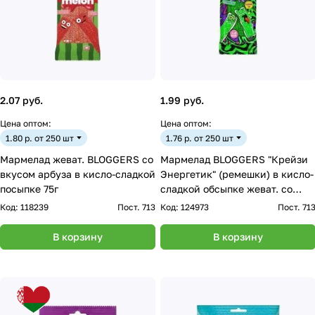
2.07 руб.
1.99 руб.
Цена оптом:
Цена оптом:
1.80 р. от 250 шт
1.76 р. от 250 шт
Мармелад жеват. BLOGGERS со
Мармелад BLOGGERS "Крейзи
вкусом арбуза в кисло-сладкой
Энергетик" (ремешки) в кисло-
посыпке 75г
сладкой обсыпке жеват. со
вкусом энергетик. 75г
Код:
118239
Пост. 713
Код:
124973
Пост. 71
В корзину
В корзину