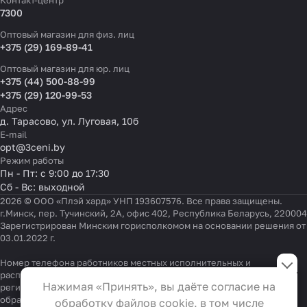
Контакт-центр
7300
Оптовый магазин для физ. лиц
+375 (29) 169-89-41
Оптовый магазин для юр. лиц
+375 (44) 500-88-99
+375 (29) 120-99-53
Адрес
д. Тарасово, ул. Луговая, 10б
E-mail
opt@3ceni.by
Режим работы
Пн - Пт: с 9:00 до 17:30
Сб - Вс: выходной
2026 © ООО «Плэй хард» УНП 193607576. Все права защищены.
г.Минск, пер. Тучинский, 2А, офис 402, Республика Беларусь, 220004
Зарегистрирован Минским горисполкомом на основании решения от
03.01.2022 г.
Настройки файлов cookie
Номер телефона работников местных исполнительных и
распорядительных органов по месту государственной
Функциональные
Нажимая «Принять», вы даёте согласие на
регистрации ООО «Плэй хард», уполномоченных рассматривать
Эти файлы необходимы для
обращения покупателей:
+375 17 323-41-58
,
+375 17 370-30-64
обработку файлов cookie, в том числе