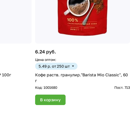
6.24 руб.
Цена оптом:
5.49 р. от 250 шт
 100г
Кофе раств. гранулир."Barista Mio Classic", 60
г
Код:
1001680
Пост. 713
В корзину