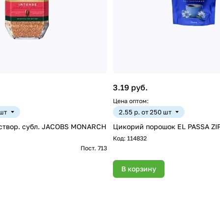
3.19 руб.
Цена оптом:
 шт
2.55 р. от 250 шт
аствор. субл. JACOBS MONARCH
Цикорий порошок EL PASSA ZIP
Код:
114832
Пост. 713
В корзину