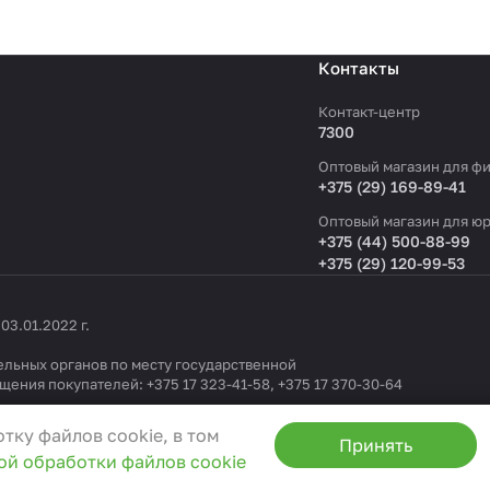
Контакты
Контакт-центр
7300
Оптовый магазин для фи
+375 (29) 169-89-41
Оптовый магазин для юр
+375 (44) 500-88-99
+375 (29) 120-99-53
3.01.2022 г.
льных органов по месту государственной
ащения покупателей:
+375 17 323-41-58
,
+375 17 370-30-64
1404 от 19.09.2022
тку файлов cookie, в том
Принять
ой обработки файлов cookie
0
, e-mail:
info@3ceni.by
ения граждан
anti-corruption@3ceni.by
та и не могут быть отключены в наших системах. Вы м