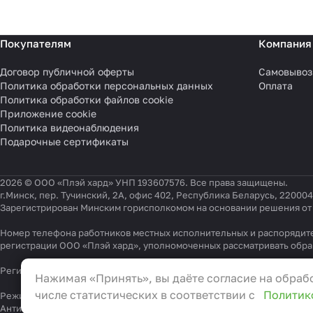
Покупателям
Компания
Договор публичной оферты
Самовывоз
Политика обработки персональных данных
Оплата
Политика обработки файлов cookie
Приложение cookie
Политика видеонаблюдения
Подарочные сертификаты
2026 © ООО «Плэй хард» УНП 193607576. Все права защищены.
г.Минск, пер. Тучинский, 2А, офис 402, Республика Беларусь, 220004
Зарегистрирован Минским горисполкомом на основании решения от 0
Номер телефона работников местных исполнительных и распорядите
регистрации ООО «Плэй хард», уполномоченных рассматривать обр
Настройки файлов cookie
Регистрационный номер в Торговом реестре Республики Беларусь 54
Нажимая «Принять», вы даёте согласие на обрабо
Функциональные
числе статистических в соответствии с
Политик
Режим работы "горячей линии": 9:00 – 17:30, Тел.:
+375 (29) 337-33-0
Антикоррупционная политика
, адрес электронной почты для обращ
Эти файлы необходимы для функционирования сай