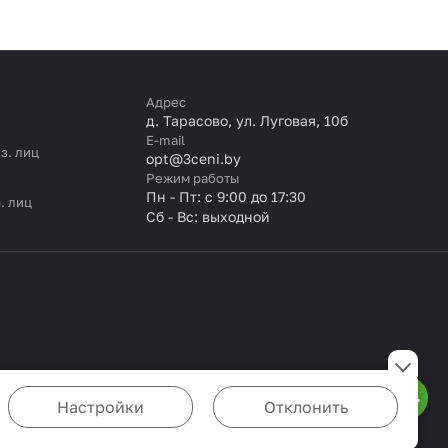
Адрес
д. Тарасово, ул. Луговая, 10б
E-mail
з. лиц
opt@3ceni.by
Режим работы
Пн - Пт: с 9:00 до 17:30
. лиц
Сб - Вс: выходной
Настройки
Отклонить
ожете настроить браузер так, чтобы