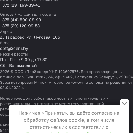
+375 (29) 169-89-41
Оптовый магазин для юр. лиц
+375 (44) 500-88-99
+375 (29) 120-99-53
Адрес
д. Тарасово, ул. Луговая, 10б
E-mail
opt@3ceni.by
Режим работы
Пн - Пт: с 9:00 до 17:30
Сб - Вс: выходной
2026 © ООО «Плэй хард» УНП 193607576. Все права защищены.
г.Минск, пер. Тучинский, 2А, офис 402, Республика Беларусь, 220004
Зарегистрирован Минским горисполкомом на основании решения от
03.01.2022 г.
Настройки файлов cookie
Номер телефона работников местных исполнительных и
распорядительных органов по месту государственной
регистрации ООО «Плэй хард», уполномоченных рассматривать
Функциональные
Нажимая «Принять», вы даёте согласие на
обращения покупателей:
+375 17 323-41-58
,
+375 17 370-30-64
Эти файлы необходимы для
обработку файлов cookie, в том числе
функционирования сайта и не
Регистрационный номер в Торговом реестре Республики Беларусь
статистических в соответствии с
541404 от 19.09.2022
могут быть отключены в наших