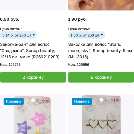
6.90 руб.
1.90 руб.
Цена оптом:
Цена оптом:
5.14 р. от 250 шт
1.30 р. от 250 шт
Заколка-бант для волос
Заколка для волос "Stars,
"Спадчына", Sunup beauty,
moon, sky", Sunup beauty, 5 см
12*15 см, микс (R260210203)
(ML-3015)
Код:
125753
Код:
125556
В корзину
В корзину
Новинка
Новинка