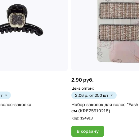
2.90 руб.
Цена оптом:
шт
2.06 р. от 250 шт
волос-заколка
Набор заколок для волос "Fashio
см (KRE25910218)
Код:
124913
В корзину