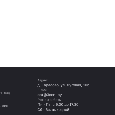
Адрес
д. Тарасово, ул. Луговая, 10б
E-mail
з. лиц
opt@3ceni.by
Режим работы
Пн - Пт: с 9:00 до 17:30
. лиц
Сб - Вс: выходной