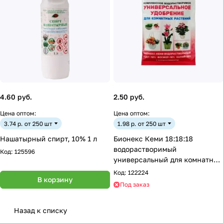
4.60 руб.
2.50 руб.
Цена оптом:
Цена оптом:
3.74 р. от 250 шт
1.98 р. от 250 шт
Нашатырный спирт, 10% 1 л
Бионекс Кеми 18:18:18
водорастворимый
Код:
125596
универсальный для комнатных
растений 50 гр
Код:
122224
В корзину
Под заказ
Назад к списку