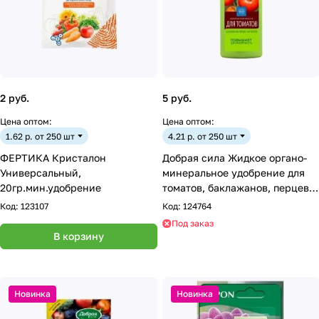
2 руб.
5 руб.
Цена оптом:
Цена оптом:
1.62 р. от 250 шт
4.21 р. от 250 шт
ФЕРТИКА Кристалон
Добрая сила Жидкое органо-
Универсальный,
минеральное удобрение для
20гр.мин.удобрение
томатов, баклажанов, перцев,
фл. 250 мл
Код:
123107
Код:
124764
Под заказ
В корзину
Новинка
Новинка