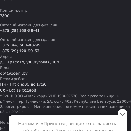
Контакт-центр
7300
Оптовый магазин для физ. лиц
+375 (29) 169-89-41
Оптовый магазин для юр. лиц
+375 (44) 500-88-99
+375 (29) 120-99-53
Адрес
д. Тарасово, ул. Луговая, 10б
E-mail
opt@3ceni.by
Режим работы
Пн - Пт: с 9:00 до 17:30
Сб - Вс: выходной
2026 © ООО «Плэй хард» УНП 193607576. Все права защищены.
г.Минск, пер. Тучинский, 2А, офис 402, Республика Беларусь, 220004
Зарегистрирован Минским горисполкомом на основании решения от
Настройки файлов cookie
03.01.2022 г.
Функциональные
Номер телефона работников местных исполнительных и
Нажимая «Принять», вы даёте согласие на
Эти файлы необходимы для
распорядительных органов по месту государственной
обработку файлов cookie, в том числе