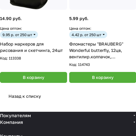
14.90 руб.
5.99 руб.
Цена оптом:
Цена оптом:
9.95 р. от 250 шт
4.42 р. от 250 шт
Набор маркеров для
Фломастеры "BRAUBERG"
рисования и скетчинга, 24шт
Wonderful butterfly, 12цв,
вентилир.колпачок,
Код:
113338
пласт.упаковка
Код:
114743
В корзину
В корзину
Назад к списку
Покупателям
Компания