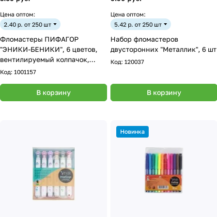
Цена оптом:
Цена оптом:
2.40 р. от 250 шт
5.42 р. от 250 шт
Фломастеры ПИФАГОР
Набор фломастеров
"ЭНИКИ-БЕНИКИ", 6 цветов,
двусторонних "Металлик", 6 шт
вентилируемый колпачок,
Код:
120037
151400
Код:
1001157
В корзину
В корзину
Новинка