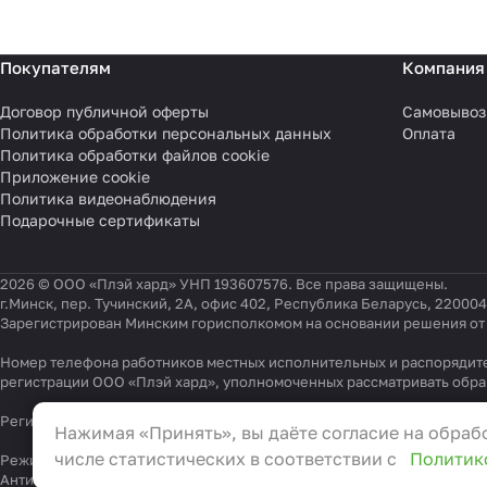
Покупателям
Компания
Договор публичной оферты
Самовывоз
Политика обработки персональных данных
Оплата
Политика обработки файлов cookie
Приложение cookie
Политика видеонаблюдения
Подарочные сертификаты
2026 © ООО «Плэй хард» УНП 193607576. Все права защищены.
г.Минск, пер. Тучинский, 2А, офис 402, Республика Беларусь, 220004
Зарегистрирован Минским горисполкомом на основании решения от 0
Номер телефона работников местных исполнительных и распорядите
регистрации ООО «Плэй хард», уполномоченных рассматривать обр
Настройки файлов cookie
Регистрационный номер в Торговом реестре Республики Беларусь 54
Нажимая «Принять», вы даёте согласие на обрабо
Функциональные
числе статистических в соответствии с
Политик
Режим работы "горячей линии": 9:00 – 17:30, Тел.:
+375 (29) 337-33-0
Антикоррупционная политика
, адрес электронной почты для обращ
Эти файлы необходимы для функционирования сай