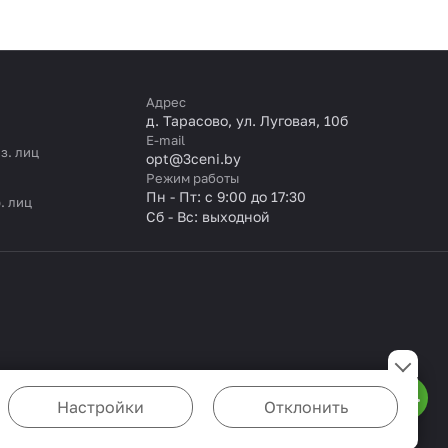
Адрес
д. Тарасово, ул. Луговая, 10б
E-mail
з. лиц
opt@3ceni.by
Режим работы
Пн - Пт: с 9:00 до 17:30
. лиц
Сб - Вс: выходной
Настройки
Отклонить
ожете настроить браузер так, чтобы