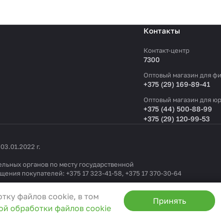
Контакты
Контакт-центр
7300
Оптовый магазин для фи
+375 (29) 169-89-41
Оптовый магазин для юр
+375 (44) 500-88-99
+375 (29) 120-99-53
3.01.2022 г.
льных органов по месту государственной
ащения покупателей:
+375 17 323-41-58
,
+375 17 370-30-64
1404 от 19.09.2022
тку файлов cookie, в том
Принять
ой обработки файлов cookie
0
, e-mail:
info@3ceni.by
ения граждан
anti-corruption@3ceni.by
та и не могут быть отключены в наших системах. Вы м