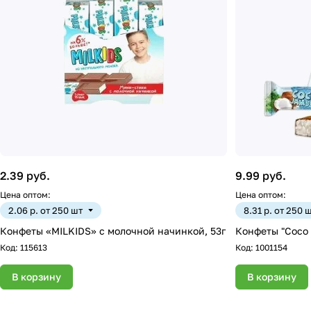
2.39 руб.
9.99 руб.
Цена оптом:
Цена оптом:
2.06 р. от 250 шт
8.31 р. от 250 
Конфеты «MILKIDS» с молочной начинкой, 53г
Конфеты "Сосо 
Код:
115613
Код:
1001154
В корзину
В корзину