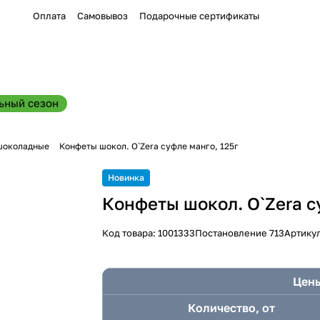
Оплата
Самовывоз
Подарочные сертификаты
ьный сезон
шоколадные
Конфеты шокол. O`Zera суфле манго, 125г
Новинка
Конфеты шокол. O`Zera с
Код товара:
1001333
Постановление 713
Артику
Цены
Количество, от