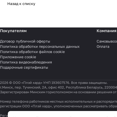
Назад к списку
Покупателям
Компания
Договор публичной оферты
Самовывоз
Политика обработки персональных данных
Оплата
Политика обработки файлов cookie
Приложение cookie
Политика видеонаблюдения
Подарочные сертификаты
2026 © ООО «Плэй хард» УНП 193607576. Все права защищены.
г.Минск, пер. Тучинский, 2А, офис 402, Республика Беларусь, 220004
Зарегистрирован Минским горисполкомом на основании решения от 0
Номер телефона работников местных исполнительных и распорядите
регистрации ООО «Плэй хард», уполномоченных рассматривать обр
Настройки файлов cookie
Регистрационный номер в Торговом реестре Республики Беларусь 54