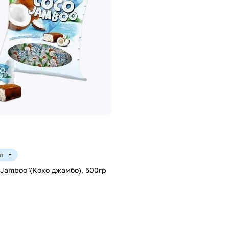
шт
Jamboo"(Коко джамбо), 500гр