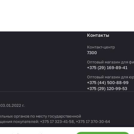
Контакты
Контакт-центр
7300
Оптовый магазин для фи
+375 (29) 169-89-41
Оптовый магазин для юр
+375 (44) 500-88-99
+375 (29) 120-99-53
3.01.2022 г.
льных органов по месту государственной
ащения покупателей:
+375 17 323-41-58
,
+375 17 370-30-64
1404 от 19.09.2022