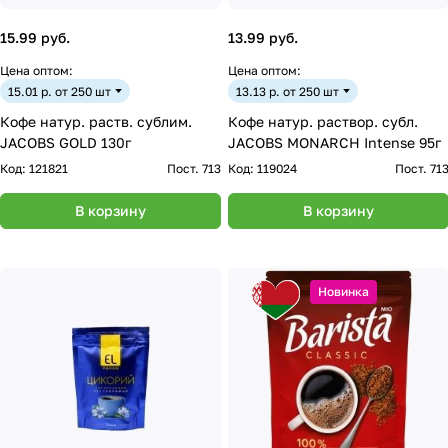
15.99 руб.
13.99 руб.
Цена оптом:
Цена оптом:
15.01 р. от 250 шт
13.13 р. от 250 шт
Кофе натур. раств. сублим.
Кофе натур. раствор. субл.
JACOBS GOLD 130г
JACOBS MONARCH Intense 95г
Код:
121821
Пост. 713
Код:
119024
Пост. 71
В корзину
В корзину
Новинка