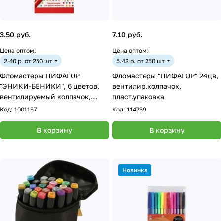
3.50 руб.
7.10 руб.
Цена оптом:
Цена оптом:
2.40 р. от 250 шт
5.43 р. от 250 шт
Фломастеры ПИФАГОР
Фломастеры "ПИФАГОР" 24цв,
"ЭНИКИ-БЕНИКИ", 6 цветов,
вентилир.колпачок,
вентилируемый колпачок,
пласт.упаковка
151400
Код:
1001157
Код:
114739
В корзину
В корзину
Новинка