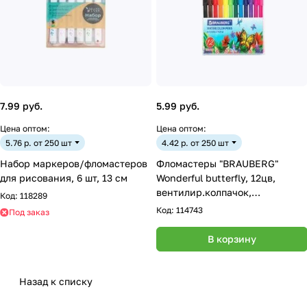
7.99 руб.
5.99 руб.
Цена оптом:
Цена оптом:
5.76 р. от 250 шт
4.42 р. от 250 шт
Набор маркеров/фломастеров
Фломастеры "BRAUBERG"
для рисования, 6 шт, 13 cм
Wonderful butterfly, 12цв,
вентилир.колпачок,
Код:
118289
пласт.упаковка
Код:
114743
Под заказ
В корзину
Назад к списку