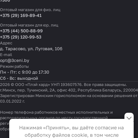
Оптовый магазин для физ. лиц
+375 (29) 169-89-41
Оптовый магазин для юр. лиц
+375 (44) 500-88-99
+375 (29) 120-99-53
Адрес
д. Тарасово, ул. Луговая, 10б
E-mail
opt@3ceni.by
Режим работы
Пн - Пт: с 9:00 до 17:30
Сб - Вс: выходной
2026 © ООО «Плэй хард» УНП 193607576. Все права защищены.
г.Минск, пер. Тучинский, 2А, офис 402, Республика Беларусь, 220004
Зарегистрирован Минским горисполкомом на основании решения от
03.01.2022 г.
Настройки файлов cookie
Номер телефона работников местных исполнительных и
распорядительных органов по месту государственной
регистрации ООО «Плэй хард», уполномоченных рассматривать
Функциональные
Нажимая «Принять», вы даёте согласие на
обращения покупателей:
+375 17 323-41-58
,
+375 17 370-30-64
Эти файлы необходимы для
обработку файлов cookie, в том числе