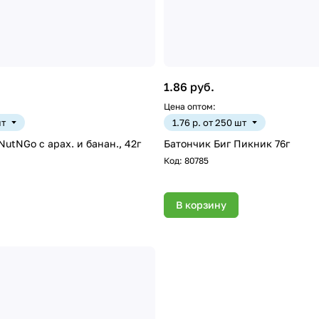
1.86 руб.
Цена оптом:
шт
1.76 р. от 250 шт
NutNGo с арах. и банан., 42г
Батончик Биг Пикник 76г
Код:
80785
В корзину