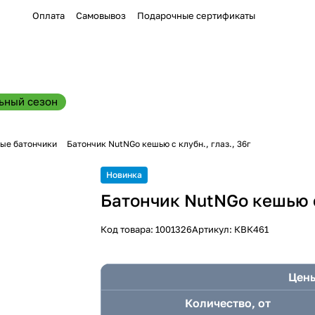
Оплата
Самовывоз
Подарочные сертификаты
ьный сезон
ые батончики
Батончик NutNGo кешью с клубн., глаз., 36г
Новинка
Батончик NutNGo кешью с 
Код товара:
1001326
Артикул:
КВК461
Цены
Количество, от