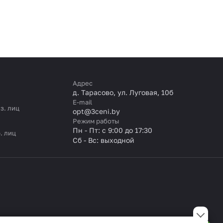
Адрес
д. Тарасово, ул. Луговая, 10б
E-mail
з. лиц
opt@3ceni.by
Режим работы
Пн - Пт: с 9:00 до 17:30
. лиц
Сб - Вс: выходной