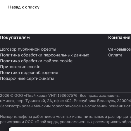
Назад к списку
Покупателям
Компания
Договор публичной оферты
Самовывоз
Политика обработки персональных данных
Оплата
Политика обработки файлов cookie
Приложение cookie
Политика видеонаблюдения
Подарочные сертификаты
2026 © ООО «Плэй хард» УНП 193607576. Все права защищены.
г.Минск, пер. Тучинский, 2А, офис 402, Республика Беларусь, 220004
Зарегистрирован Минским горисполкомом на основании решения от 0
Номер телефона работников местных исполнительных и распорядите
регистрации ООО «Плэй хард», уполномоченных рассматривать обр
Настройки файлов cookie