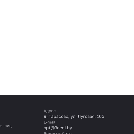
Адрес
д. Тарасово, ул. Луговая, 10б
E-mail
з. лиц
opt@3ceni.by
Режим работы