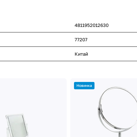
4811952012630
77207
Китай
Новинка